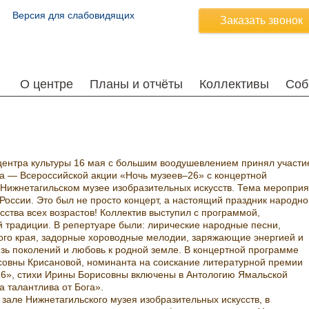
Версия для слабовидящих
Заказать звонок
О центре
Планы и отчёты
Коллективы
Соб
центра культуры 16 мая с большим воодушевлением принял участи
да — Всероссийской акции «Ночь музеев–26» с концертной
 Нижнетагильском музее изобразительных искусств. Тема меропри
России. Это был не просто концерт, а настоящий праздник народно
ства всех возрастов! Коллектив выступил с программой,
й традиции. В репертуаре были: лирические народные песни,
ого края, задорные хороводные мелодии, заряжающие энергией и
зь поколений и любовь к родной земле. В концертной программе
совны Крисановой, номинанта на соискание литературной премии
16», стихи Ирины Борисовны включены в Антологию Ямальской
 талантлива от Бога».
але Нижнетагильского музея изобразительных искусств, в