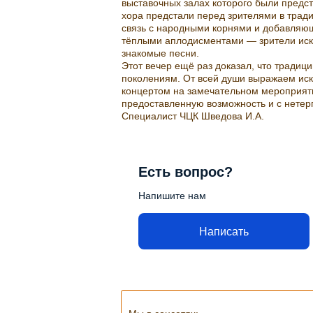
выставочных залах которого были предс
хора предстали перед зрителями в трад
связь с народными корнями и добавляю
тёплыми аплодисментами — зрители иск
знакомые песни.
Этот вечер ещё раз доказал, что тради
поколениям. От всей души выражаем иск
концертом на замечательном мероприяти
предоставленную возможность и с нете
Специалист ЧЦК Шведова И.А.
Есть вопрос?
Напишите нам
Написать