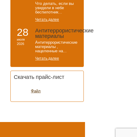
Что делать, если вы
увидели в небе
беспилотник...
Читать далее
28
Антитеррористические
материалы
июля
Антитеррористические
2026
материалы ,
нацеленные на...
Читать далее
Скачать прайс-лист
Файл