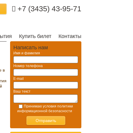
+7 (3435) 43-95-71
ытия
Купить билет
Контакты
Написать нам
Имя и фамилия
*
Номер телефона
*
е в
E-mail
*
ятия
й
Ваш текст
Принимаю условия политики
информационной безопасности
*