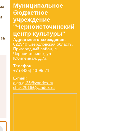
Муниципальное
их
бюджетное
и
учреждение
"Черноисточинский
центр культуры"
 за
Адрес местонахождения:
622940 Свердловская область,
Пригородный район, п.
Черноисточинск, ул.
Юбилейная, д.7а.
Телефон:
+7 (3435) 43-95-71
E-mail:
olga.g-23@yandex.ru
chck.2016@yandex.ru