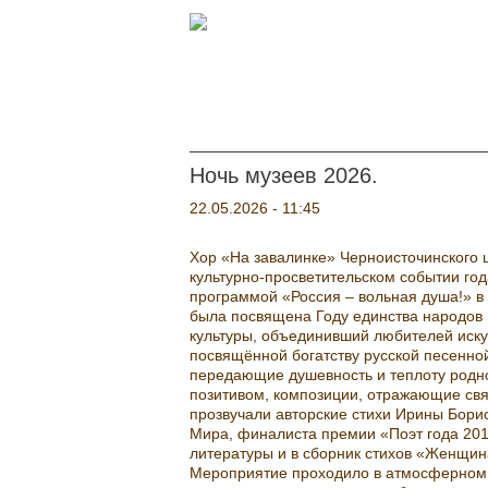
Перейти к основному содержанию
Ночь музеев 2026.
22.05.2026 - 11:45
Хор «На завалинке» Черноисточинского 
культурно-просветительском событии го
программой «Россия – вольная душа!» в
была посвящена Году единства народов 
культуры, объединивший любителей искус
посвящённой богатству русской песенно
передающие душевность и теплоту родн
позитивом, композиции, отражающие свя
прозвучали авторские стихи Ирины Бори
Мира, финалиста премии «Поэт года 20
литературы и в сборник стихов «Женщина
Мероприятие проходило в атмосферном з