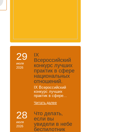
29
IХ
Всероссийский
июля
конкурс лучших
2026
практик в сфере
национальных
отношений.
IХ Всероссийский
конкурс лучших
практик в сфере...
Читать далее
28
Что делать,
если вы
июля
увидели в небе
2026
беспилотник